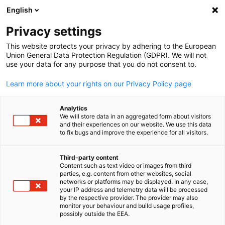
English
Suche öffnen
Navi
Ein
Info Hub:
Neuigkeiten
Privacy settings
This website protects your privacy by adhering to the European
Der AHK Iraq Info Hub ist Ihre zentrale Anlaufstelle für di
Union General Data Protection Regulation (GDPR). We will not
use your data for any purpose that you do not consent to.
neuesten Newsletter, bevorstehende Veranstaltungen un
Geschäftdelegationen. Bleiben Sie über die Markttrends i
Learn more about your rights on our Privacy Policy page
Irak informiert, erkunden Sie unsere kuratierten Newslett
und registrieren Sie sich für exklusive Veranstaltungen un
Analytics
We will store data in an aggregated form about visitors
Delegationen, die darauf ausgelegt sind, deutsche
and their experiences on our website. We use this data
to fix bugs and improve the experience for all visitors.
Unternehmen mit Möglichkeiten im Irak zu verbinden. Ega
ob Sie expandieren oder erkunden möchten, der Info Hub
Third-party content
hält Sie informiert und vernetzt.
Content such as text video or images from third
parties, e.g. content from other websites, social
German
networks or platforms may be displayed. In any case,
your IP address and telemetry data will be processed
by the respective provider. The provider may also
monitor your behaviour and build usage profiles,
possibly outside the EEA.
Filter und Sortierung anzeigen