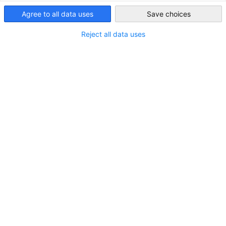
Filteroptionen wurden erfolgreich aktualisiert
Agree to all data uses
Save choices
Iraq
Reject all data uses
Im Zusammenhang mit Neuigkeiten
ALLE NEUIGKEITEN
AHK NEWS
BUSINESS PUBLIKATIONEN
MARKT-