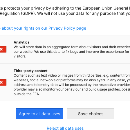
te protects your privacy by adhering to the European Union General
Erkundung der Landwirtschaft im Irak
DOWNLOAD
 Regulation (GDPR). We will not use your data for any purpose that y
.
BUSINESS PUBLIKATIONEN
 about your rights on our Privacy Policy page
INDUSTRIE PUBLIKATIONEN
MARKT-INFORMATIONEN
Analytics
We will store data in an aggregated form about visitors and their experi
our website. We use this data to fix bugs and improve the experience for 
visitors.
Third-party content
Content such as text video or images from third parties, e.g. content fro
websites, social networks or platforms may be displayed. In any case, y
address and telemetry data will be processed by the respective provider
Hier herunterladen
provider may also monitor your behaviour and build usage profiles, poss
outside the EEA.
Agree to all data uses
Save choices
irtschaft und Energie
Reject all data uses