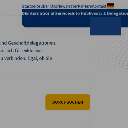
Startseite
Über Uns
Newsletter
Karriere
Kontakt
Regional
DEinternational Services
Info Hub
Events & Delegatio
 und Geschäftdelegationen.
Suche
e sich für exklusive
 verbinden. Egal, ob Sie
DURCHSUCHEN