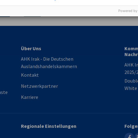
Industrie- und Handelskammer
Industrie- und Handelskammer
AHK.de
Germany Trade & In
Powered by
Über Uns
Komme
Nachr
AHK Irak - Die Deutschen
AHK Ir
Auslandshandelskammern
2025/
Kontakt
Double
Netzwerkpartner
White
nste
Karriere
Regionale Einstellungen
Folge
faceb
l