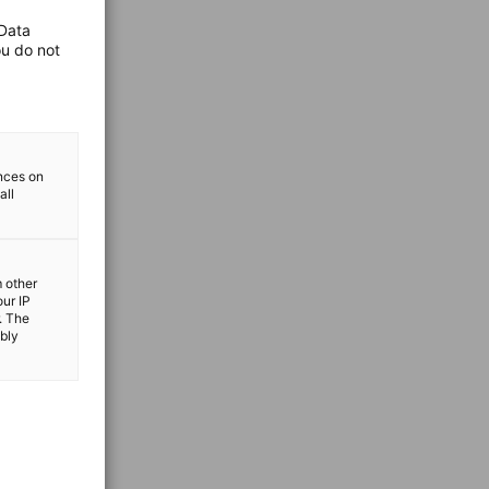
 Data
ou do not
ences on
all
m other
our IP
. The
ibly