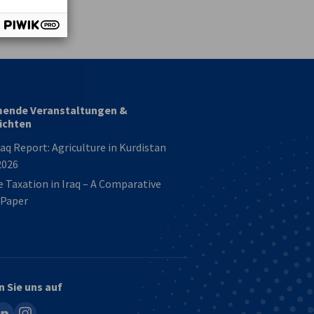
vest
nde Veranstaltungen &
ichten
aq Report: Agriculture in Kurdistan
2026
 Taxation in Iraq – A Comparative
 Paper
n Sie uns auf
ook
inkedin
instagram