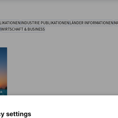
LIKATIONEN
INDUSTRIE PUBLIKATIONEN
LÄNDER INFORMATIONEN
M
N
WIRTSCHAFT & BUSINESS
y settings
k