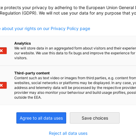
te protects your privacy by adhering to the European Union General
 Regulation (GDPR). We will not use your data for any purpose that y
.
 about your rights on our Privacy Policy page
Analytics
We will store data in an aggregated form about visitors and their experi
our website. We use this data to fix bugs and improve the experience for 
visitors.
Third-party content
Content such as text video or images from third parties, e.g. content fro
websites, social networks or platforms may be displayed. In any case, y
address and telemetry data will be processed by the respective provider
provider may also monitor your behaviour and build usage profiles, poss
outside the EEA.
Agree to all data uses
Save choices
irtschaft und Energie
Reject all data uses