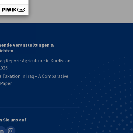
vest
nde Veranstaltungen &
ichten
aq Report: Agriculture in Kurdistan
2026
 Taxation in Iraq – A Comparative
 Paper
n Sie uns auf
ook
inkedin
instagram