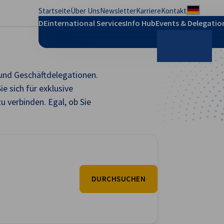
Startseite
Über Uns
Newsletter
Karriere
Kontakt
Regional
DEinternational Services
Info Hub
Events & Delegatio
 und Geschäftdelegationen.
Suche
e sich für exklusive
 verbinden. Egal, ob Sie
DURCHSUCHEN