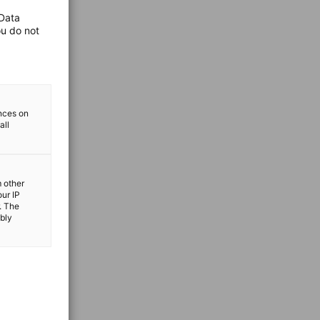
 Data
ou do not
ences on
all
m other
our IP
. The
ibly