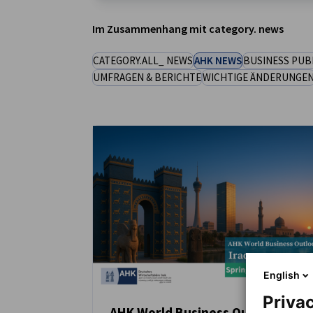
Iraq
Im Zusammenhang mit category. news
CATEGORY.ALL_ NEWS
AHK NEWS
BUSINESS PUB
UMFRAGEN & BERICHTE
WICHTIGE ÄNDERUNGE
English
Privac
AHK World Business Outlook – Ira