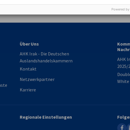
Industrie- und Handelskammer
Industrie- und Handelskammer
AHK.de
Germany Trade & In
Powered by
Über Uns
Komme
Nachr
AHK Irak - Die Deutschen
AHK Ir
Auslandshandelskammern
2025/
Kontakt
Double
Netzwerkpartner
White
nste
Karriere
Regionale Einstellungen
Folge
faceb
l