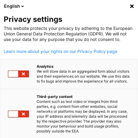
English
Suche öffnen
Navi
Ein
Info Hub:
Category. Downloa
Privacy settings
This website protects your privacy by adhering to the European
Der AHK Iraq Info Hub ist Ihre zentrale Anlaufstelle für di
Union General Data Protection Regulation (GDPR). We will not
use your data for any purpose that you do not consent to.
neuesten Newsletter, bevorstehende Veranstaltungen un
Geschäftdelegationen. Bleiben Sie über die Markttrends i
Learn more about your rights on our Privacy Policy page
Irak informiert, erkunden Sie unsere kuratierten Newslett
und registrieren Sie sich für exklusive Veranstaltungen un
Analytics
We will store data in an aggregated form about visitors
Delegationen, die darauf ausgelegt sind, deutsche
and their experiences on our website. We use this data
to fix bugs and improve the experience for all visitors.
Unternehmen mit Möglichkeiten im Irak zu verbinden. Ega
ob Sie expandieren oder erkunden möchten, der Info Hub
Third-party content
hält Sie informiert und vernetzt.
Content such as text video or images from third
parties, e.g. content from other websites, social
German
networks or platforms may be displayed. In any case,
your IP address and telemetry data will be processed
by the respective provider. The provider may also
monitor your behaviour and build usage profiles,
possibly outside the EEA.
Filter und Sortierung anzeigen