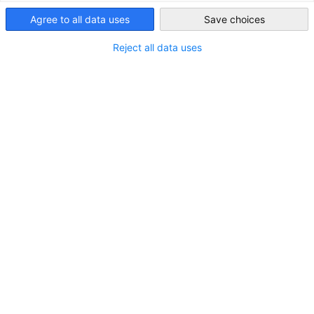
Filteroptionen wurden erfolgreich aktualisiert
Agree to all data uses
Save choices
Iraq
Reject all data uses
Im Zusammenhang mit category. download
CATEGORY.ALL_ DOWNLOAD
AHK NEWS
BUSINESS PUBLIKATIONE